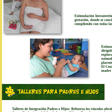
Estimulación Intrauterin
gestación, donde se conc
cumpliendo con todas las
Estimu
dirigid
explor
estimu
placen
El Cen
madre 
Talleres de Integración Padres e Hijos: Refuerza los vínculos afecti