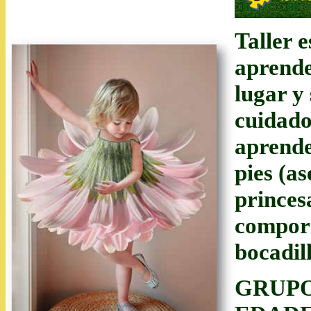
Taller 
aprende
lugar y
cuidado
aprende
pies (a
princes
comport
bocadil
GRUPO