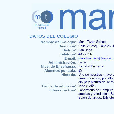
DATOS DEL COLEGIO
Nombre del Colegio:
Mark Twain School
Dirección:
Calle 29 esq. Calle 26 U
Distrito:
San Borja
Teléfono:
435 7696
E-mail:
marktwainsch@yahoo.
Administración:
Laica
Nivel de Enseñanza:
Inicial y Primaria
Alumnos por aula:
15
Historia:
Uno de nuestros mayores
nuestros niños, por ell
dibujo y pintura de Tele
Fecha de admisión:
Todo el Año.
Infraestructura:
Laboratorio de Cómputo,
amplias y ventiladas, B
Salón de aikido, Bibliot