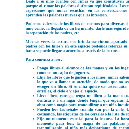
Léale a su niño cuentos con rimas ya que constituyen un
porque al rimar las palabras disfrutan repitiéndolas. Los 
expresiones que nunca escuchan en las conversaciones 
aprenden las palabras nuevas que les interesan.
Podemos valernos de los libros de cuentos para diversas si
niño como: la llegada de un hermanito, darle más segurida
la separación de los padres, etc.
Muchas veces la lectura nos brinda ese rincón apartado 
padres con los hijos y en este espacio podemos reforzar su
hasta se puede llegar a acuerdos a través de la lectura.
Para comenza a leer:
Ponga libros al alcance de las manos y en los lugar
como en un cajón de juguetes.
Elija los libros que le gusten a los niños, nunca sab
lo que va a llamar su atención, de modo que no sea
escoger un libro. Si su niña quiere ser astronauta,
estrellas, el cielo o viajes al espacio.
Lleve libros consigo, tenga un libro a la mano cu
dentista o a un lugar donde tengan que esperar. L
obra como magia para tranquilizar a un niño inquie
Pueden leer las señales cuando van por la calle, l
cocinando, las etiquetas de los cereales o la lista de 
Fije un momento especial para la lectura. La hor
momento para leer, la magia de las palabras 
tranquilizarán al niño más desbordante de ener