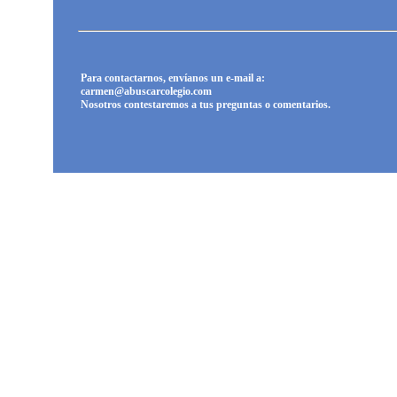
Para contactarnos, envíanos un e-mail a:
carmen@abuscarcolegio.com
Nosotros contestaremos a tus preguntas o comentarios.