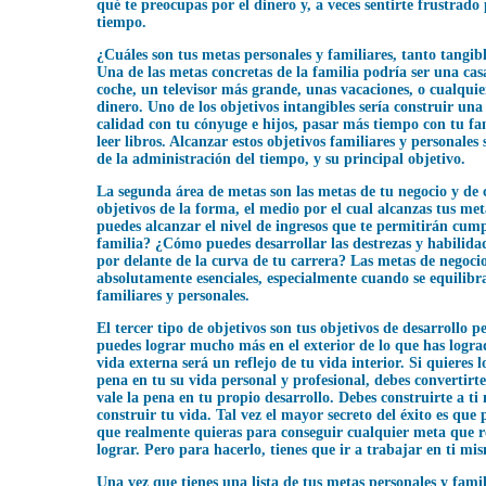
qué te preocupas por el dinero y, a veces sentirte frustrado 
tiempo.
¿Cuáles son tus metas personales y familiares, tanto tangib
Una de las metas concretas de la familia podría ser una ca
coche, un televisor más grande, unas vacaciones, o cualquie
dinero. Uno de los objetivos intangibles sería construir un
calidad con tu cónyuge e hijos, pasar más tiempo con tu fam
leer libros. Alcanzar estos objetivos familiares y personales
de la administración del tiempo, y su principal objetivo.
La segunda área de metas son las metas de tu negocio y de c
objetivos de la forma, el medio por el cual alcanzas tus m
puedes alcanzar el nivel de ingresos que te permitirán cump
familia? ¿Cómo puedes desarrollar las destrezas y habilid
por delante de la curva de tu carrera? Las metas de negocio
absolutamente esenciales, especialmente cuando se equilibr
familiares y personales.
El tercer tipo de objetivos son tus objetivos de desarrollo 
puedes lograr mucho más en el exterior de lo que has lograd
vida externa será un reflejo de tu vida interior. Si quieres 
pena en tu su vida personal y profesional, debes convertir
vale la pena en tu propio desarrollo. Debes construirte a ti
construir tu vida. Tal vez el mayor secreto del éxito es que 
que realmente quieras para conseguir cualquier meta que 
lograr. Pero para hacerlo, tienes que ir a trabajar en ti m
Una vez que tienes una lista de tus metas personales y famil