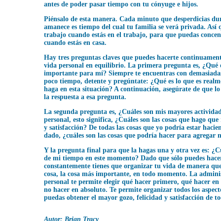
antes de poder pasar tiempo con tu cónyuge e hijos.
Piénsalo de esta manera. Cada minuto que desperdicias dur
amanece es tiempo del cual tu familia se verá privada. Así 
trabajo cuando estás en el trabajo, para que puedas concen
cuando estás en casa.
Hay tres preguntas claves que puedes hacerte continuamen
vida personal en equilibrio. La primera pregunta es, ¿Qué 
importante para mí? Siempre te encuentras con demasiada
poco tiempo, detente y pregúntate: ¿Qué es lo que es real
haga en esta situación? A continuación, asegúrate de que lo
la respuesta a esa pregunta.
La segunda pregunta es, ¿Cuáles son mis mayores actividad
personal, esto significa, ¿Cuáles son las cosas que hago qu
y satisfacción? De todas las cosas que yo podría estar hac
dado, ¿cuáles son las cosas que podría hacer para agregar 
Y la pregunta final para que la hagas una y otra vez es: ¿Cu
de mi tiempo en este momento? Dado que sólo puedes hacer 
constantemente tienes que organizar tu vida de manera que
cosa, la cosa más importante, en todo momento. La admini
personal te permite elegir qué hacer primero, qué hacer en
no hacer en absoluto. Te permite organizar todos los aspect
puedas obtener el mayor gozo, felicidad y satisfacción de to
Autor: Brian Tracy