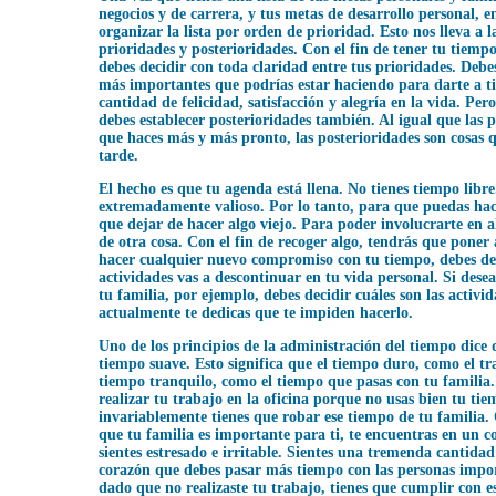
negocios y de carrera, y tus metas de desarrollo personal, 
organizar la lista por orden de prioridad. Esto nos lleva a l
prioridades y posterioridades. Con el fin de tener tu tiemp
debes decidir con toda claridad entre tus prioridades. Debes
más importantes que podrías estar haciendo para darte a 
cantidad de felicidad, satisfacción y alegría en la vida. Pe
debes establecer posterioridades también. Al igual que las p
que haces más y más pronto, las posterioridades son cosas
tarde.
El hecho es que tu agenda está llena. No tienes tiempo libr
extremadamente valioso. Por lo tanto, para que puedas hac
que dejar de hacer algo viejo. Para poder involucrarte en al
de otra cosa. Con el fin de recoger algo, tendrás que poner 
hacer cualquier nuevo compromiso con tu tiempo, debes de
actividades vas a descontinuar en tu vida personal. Si des
tu familia, por ejemplo, debes decidir cuáles son las activid
actualmente te dedicas que te impiden hacerlo.
Uno de los principios de la administración del tiempo dice 
tiempo suave. Esto significa que el tiempo duro, como el tr
tiempo tranquilo, como el tiempo que pasas con tu familia.
realizar tu trabajo en la oficina porque no usas bien tu tie
invariablemente tienes que robar ese tiempo de tu familia
que tu familia es importante para ti, te encuentras en un co
sientes estresado e irritable. Sientes una tremenda cantidad
corazón que debes pasar más tiempo con las personas impor
dado que no realizaste tu trabajo, tienes que cumplir con e