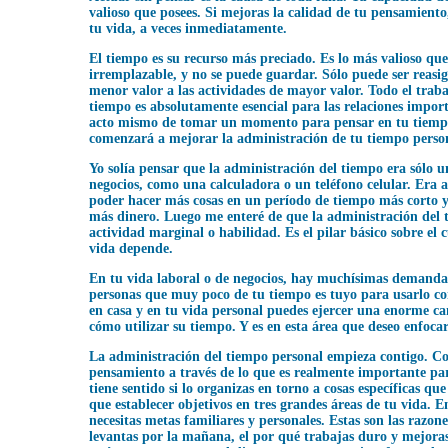
valioso que posees. Si mejoras la calidad de tu pensamiento
tu vida, a veces inmediatamente.
El tiempo es su recurso más preciado. Es lo más valioso que 
irremplazable, y no se puede guardar. Sólo puede ser reasi
menor valor a las actividades de mayor valor. Todo el traba
tiempo es absolutamente esencial para las relaciones import
acto mismo de tomar un momento para pensar en tu tiempo
comenzará a mejorar la administración de tu tiempo pers
Yo solía pensar que la administración del tiempo era sólo 
negocios, como una calculadora o un teléfono celular. Era a
poder hacer más cosas en un período de tiempo más corto y
más dinero. Luego me enteré de que la administración del 
actividad marginal o habilidad. Es el pilar básico sobre el 
vida depende.
En tu vida laboral o de negocios, hay muchísimas demandas
personas que muy poco de tu tiempo es tuyo para usarlo co
en casa y en tu vida personal puedes ejercer una enorme ca
cómo utilizar su tiempo. Y es en esta área que deseo enfoca
La administración del tiempo personal empieza contigo. C
pensamiento a través de lo que es realmente importante para
tiene sentido si lo organizas en torno a cosas específicas que
que establecer objetivos en tres grandes áreas de tu vida. E
necesitas metas familiares y personales. Estas son las razone
levantas por la mañana, el por qué trabajas duro y mejoras