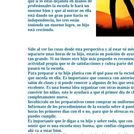
que si lo estás dejando en manos de
profesionales la escuela le hará un
enorme bien y que al entrar en ella
está dando un gran paso hacia su
independencia, los tres están
teniendo un enorme logro, su hijo
está creciendo.
Sólo al ver las cosas desde esta perspectiva y al estar tú 
separarte unas horas de tu hijo, estarás en posición de ay
tan grande. Si no tienes otro hijo más pequeño es recome
actividad propia que te de satisfacciones y cubra parte del
pasará en la escuela.
Para preparar a tu hijo platica con él qué pasa en la escu
que suceda en ella. Es importante que conozca con anterio
salón de clases y si puede conocer a algunos de los que ser
excelente. Es una buena idea organizar con otras mamás 
convivir los niños, esto le ayudará a que el primer día de cl
completamente nuevo.
Involúcralo en los preparativos como comprar su uniforme,
Infórmate de los procedimientos de la escuela sobre si pu
horas los primeros días con él o no, para que le ofrezcas e
puedes cumplir.
Es importante que le digas a tu hijo y sobre todo, que con 
sentir que es una escuela muy buena, que confías ciegamen
ahí va a estar bien.