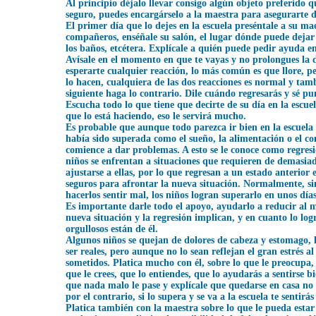
Al principio déjalo llevar consigo algún
objeto preferido qu
seguro, puedes encargárselo a la maestra para asegurarte d
El primer día que lo dejes en la escuela preséntale a su ma
compañeros, enséñale su salón, el lugar dónde puede dejar s
los baños, etcétera. Explícale a quién puede pedir ayuda en
Avísale en el momento en que te vayas y no prolongues la 
esperarte cualquier reacción, lo más común es que llore, 
lo hacen, cualquiera de las dos reacciones es normal y tamb
siguiente haga lo contrario. Dile cuándo regresarás y sé pu
Escucha todo lo que tiene que decirte de su día en la escuel
que lo está haciendo, eso le servirá mucho.
Es probable que aunque todo parezca ir bien en la escuela
había sido superada como el sueño, la alimentación o el con
comience a dar problemas. A esto se le conoce como
regresi
niños se enfrentan a situaciones que requieren de demasia
ajustarse a ellas, por lo que regresan a un estado anterior e
seguros para afrontar la nueva situación. Normalmente, si
hacerlos sentir mal, los niños logran superarlo en unos días
Es importante darle todo el apoyo, ayudarlo a reducir al m
nueva situación y la regresión implican, y en cuanto lo lo
orgullosos están de él.
Algunos niños se quejan de dolores de cabeza y estomago, 
ser reales, pero aunque no lo sean reflejan el gran estrés a
sometidos. Platica mucho con él, sobre lo que le preocupa,
que le crees, que lo entiendes, que lo ayudarás a sentirse b
que nada malo le pase y explícale que quedarse en casa no 
por el contrario, si lo supera y se va a la escuela te sentirá
Platica también con la maestra sobre lo que le pueda est