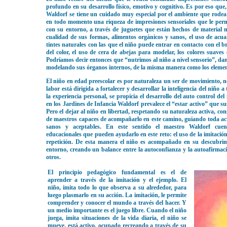
profundo en su desarrollo físico, emotivo y cognitivo. Es por eso que,
Waldorf se tiene un cuidado muy especial por el ambiente que rodea
en todo momento una riqueza de impresiones sensoriales que le perm
con su entorno, a través de juguetes que están hechos de material
cualidad de sus formas, alimentos orgánicos y sanos, el uso de acua
tintes naturales con las que el niño puede entrar en contacto con el b
del color, el uso de cera de abejas para modelar, los colores suaves 
Podríamos decir entonces que “nutrimos al niño a nivel sensorio”, da
modelando sus órganos internos, de la misma manera como los element
El niño en edad preescolar es por naturaleza un ser de movimiento, ne
labor está dirigida a fortalecer y desarrollar la inteligencia del niño a
la experiencia personal, se propicia el desarrollo del auto control de
en los Jardines de Infancia Waldorf prevalece el “estar activo” que su
Pero el dejar al niño en libertad, respetando su naturaleza activa, co
de maestros capaces de acompañarlo en este camino, guiando toda acti
sanos y aceptables. En este sentido el maestro Waldorf cue
educacionales que pueden ayudarlo en este reto:
el uso de la imitación
repetición.
De esta manera el niño es acompañado en su descubrim
entorno, creando un balance entre la autoconfianza y la autoafirmaci
otros.
El principio pedagógico fundamental es el de
aprender a través de la imitación y el ejemplo. El
niño, imita todo lo que observa a su alrededor, para
luego plasmarlo en su acción. La imitación, le permite
comprender y conocer el mundo a través del hacer. Y
un medio importante es el juego libre. Cuando el niño
juega, imita situaciones de la vida diaria, el niño se
mueve, está activo, ocupado recreando a través de su